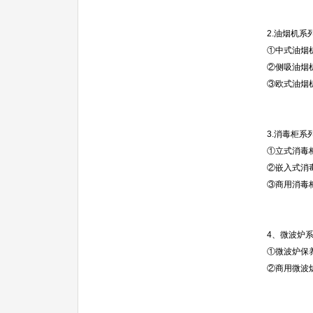
2.油烟机系
①中式油烟机
②侧吸油烟机
③欧式油烟机
3.消毒柜系
①立式消毒
②嵌入式消
③商用消毒柜
4、微波炉
①微波炉保养
②商用微波炉