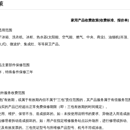
策
家用产品收费政策(收费标准、报价单
)
适用范围
于冰箱、洗衣机、冰柜、热水器(太阳能、空气能、燃气、中央、商业)、油烟机(吊顶、
入式)、微波炉、集成灶、等等厨卫产品。
品主要部件保修范围
年，特殊备件保修三年
期外服务收费范围
三包”有效期，或属于有效期内但不属于“三包”责任范围的，其产品服务属于有偿服务
所购买的产品已经超出正常免费保修期限（即：三包有效期的时间规定）。
因使用、维护、保管不当、造成损坏的。如：未按使用说明书的要求、异物进入而造成
三包修理者拆动造成损坏的。如：用户在指定维修服务站点以外场所，进行修理或拆动
凭证及有效发票的。三包凭证型号与所维修产品型号、机号不符或涂改。