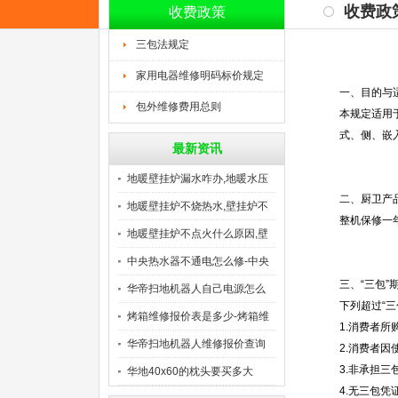
收费政
收费政策
三包法规定
家用电器维修明码标价规定
一、目的与
包外维修费用总则
本规定适用
式、侧、嵌
最新资讯
地暖壁挂炉漏水咋办,地暖水压
二、厨卫产
地暖壁挂炉不烧热水,壁挂炉不
整机保修一
地暖壁挂炉不点火什么原因,壁
中央热水器不通电怎么修-中央
三、“三包”
华帝扫地机器人自己电源怎么
下列超过“
关
烤箱维修报价表是多少-烤箱维
1.消费者
华帝扫地机器人维修报价查询
2.消费者
3.非承担
是
华地40x60的枕头要买多大
4.无三包