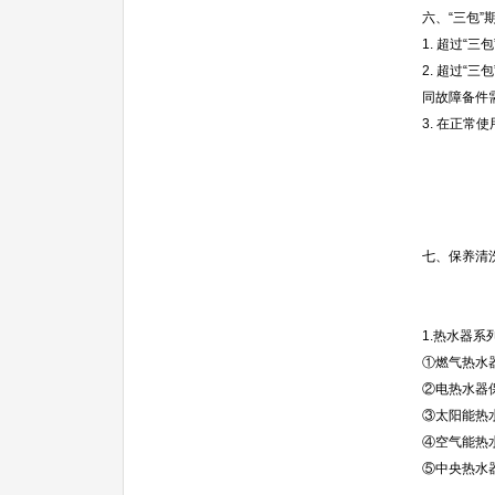
六、“三包”
1. 超过“
2. 超过
同故障备件
3. 在正
七、保养清
1.热水器系
①燃气热水
②电热水器
③太阳能热水
④空气能热水
⑤中央热水器