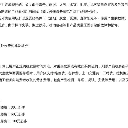
抗拒力造成损坏的。如：由于雷击、雨淋、火灾、水灾、地震、风灾等自然灾害及异常
司所制造的产品而引起的故障（如：外接设备漏电导致产品损坏等）。
1
生活环境使用场所以及恶劣条件下（油烟、灰尘、受潮、直射阳光等）使用产生的故障。
购买后，由于操作失误、搬运跌落、移动磕碰等非产品质量原因引起的故障和损坏。
期外收费构成及标准
日期计算以用户正规购机发票时间为准。对丢失发票或有效购买凭证的，则以产品机身条
产品发生故障而需要修理时，用户须支付“维修费、备件费、上门交通费、工时费、拉机搬
费：指工程师向消费者收取的劳务费用，包含产品检测、修理、调试、安装等费用，以及
：
维修费：30元起步
维修费：60元起步
维修费：100元起步