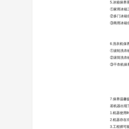
5.冰箱保养
①家用冰箱
②多门冰箱保
③商用冰箱保
6.洗衣机保
①波轮洗衣
②滚筒洗衣机
③干衣机保养
7.保养温馨
若机器出现
1.机器使用
2.机器存
3.工程师