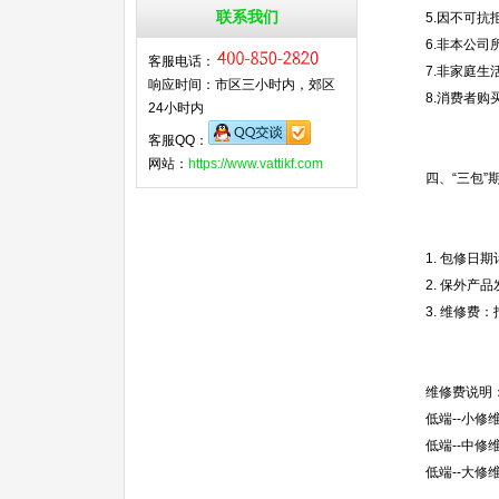
联系我们
5.因不可
6.非本公
客服电话：
7.非家庭
响应时间：市区三小时内，郊区
8.消费者
24小时内
客服QQ：
网站：
https://www.vattikf.com
四、“三包”
1. 包修
2. 保外
3. 维修
维修费说明
低端--小修
低端--中修
低端--大修