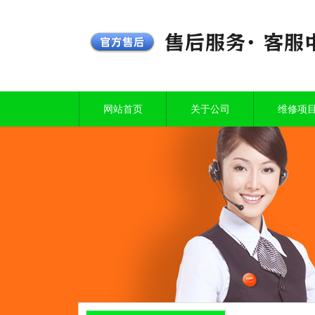
网站首页
关于公司
维修项