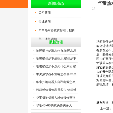
华帝热
新闻动态
公司新闻
行业新闻
华帝热水器收费标准，报价
单，清单明细
浴霸有什么
最新资讯
能促进淋浴
有朋友还不
地暖壁挂炉漏水咋办,地暖水压
后，能使光
地暖壁挂炉不烧热水,壁挂炉不
区内的亮度
寸误差应在
地暖壁挂炉不点火什么原因,壁
好它的安装
大的安全隐
中央热水器不通电怎么修-中央
可以更好的
浴霸更牢固
华帝扫地机器人自己电源怎么
编辑总结：
关
烤箱维修报价表是多少-烤箱维
华帝扫地机器人维修报价查询
感谢阅读！
是
华地40x60的枕头要买多大
上一篇：