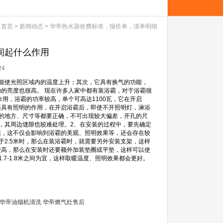
：
首页
>
新闻动态
>
华帝热水器收费标准，报价单，清单明细
间起什么作用
24
，能使光照区域内的温度上升；其次，它具有换气的功能，
的亮度也很高。 现在许多人家中都有装浴霸，对于浴霸很
用，浴霸的功率较高，单个可高达1100瓦，它在开启
还具有照明的作用，在开启浴霸后，即使不开照明灯，淋浴
的地方、尺寸等都要正确，不可出现较大偏差，开孔的尺
，其周边缝隙也较难处理。2、在安装的过程中，要先确定
题，这不仅会影响到浴霸的美观、照明效果等，还会存在较
2.5米时，那么在装浴霸时，就需要另外安装支架，这样
较高，那么在安装时还要额外加装垫圈或平垫，这样可以使
7-1.8米之间为宜，这样取暖温度、照明效果都会更好。
华帝油烟机清洗
华帝燃气灶售后