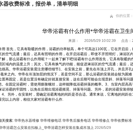
水器收费标准，报价单，清单明细
你的位置
华帝浴霸有什么作用*华帝浴霸在卫生
来源：
2026/5/29 10:02:39 点击：
作用 首先，它具有取暖的作用，浴霸的功率较高，单个可高达1100瓦，它在开启后
区的空气流通；最后，还具有照明的作用，在开启浴霸后，即使不开照明灯，淋浴区内
了解，那么浴霸有什么作用呢？一起来了解下吧!浴霸有什么作用首先，它具有取暖的作
照区域内的温度上升；其次，它具有换气的功能，能促进淋浴区的空气流通；最后，
也很高。华帝浴霸安装需注意哪些细节1、在安装之前，要先在吊顶上开孔，并且开孔
5毫米之内。华帝在吊顶加层的情况下，若是空间不足，那么浴霸的安装就会较为困难
位置再固定，若是位置没有确定好就直接安装，这在后期可能会出现歪斜、掉落等问
患。在固定浴霸时，需使用膨胀螺丝，这样能降低浴霸掉落的概率。3、当室内层高高于
保证浴霸的牢固性，以免在后期出现浴霸摇晃、掉落等问题。另外，若的浴霸安装得
。4、另外，在安装时，需确定浴霸离地的间距是否合适。通常来说，它离地的间距在1.
看完以上内容，相信大家对浴霸有什么作.
相关搜索:
华帝热水器维修
华帝维修电话
华帝售后服务电话
华帝维修点
华帝收费标准
华帝浴霸怎么安装在扣板上_华帝浴霸怎样安装在集成吊顶上
2026/5/29